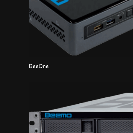
Lire la suite
BeeOne