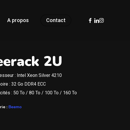
facebook
linkedin
instagram
A propos
Contact
eerack 2U
esseur : Intel Xeon Silver 4210
ire : 32 Go DDR4 ECC
ités : 50 To / 80 To / 100 To / 160 To
rie :
Beemo