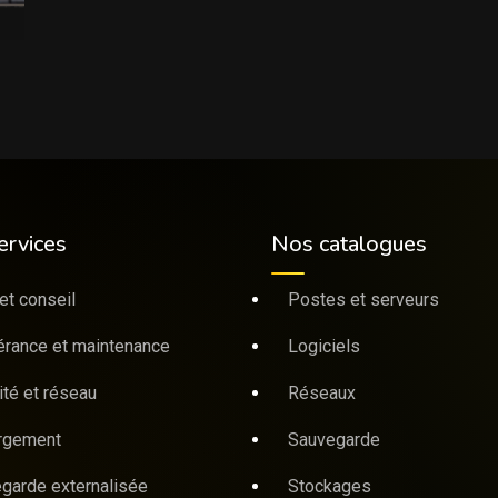
ervices
Nos catalogues
et conseil
Postes et serveurs
érance et maintenance
Logiciels
ité et réseau
Réseaux
rgement
Sauvegarde
garde externalisée
Stockages