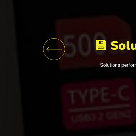
💾
Sol
Solutions perfor