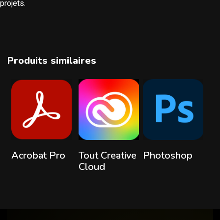
projets.
Produits similaires
Lire la suite
Lire la suite
Lire la suite
Acrobat Pro
Tout Creative
Photoshop
Cloud