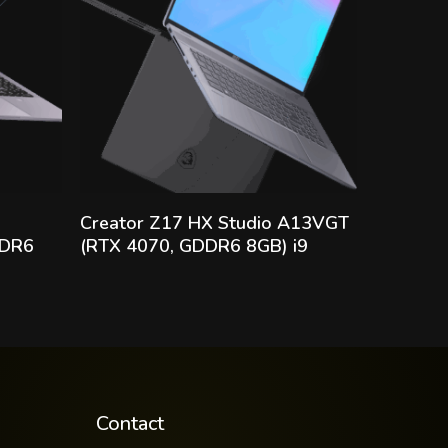
Lire la suite
Creator Z17 HX Studio A13VGT
DDR6
(RTX 4070, GDDR6 8GB) i9
Contact