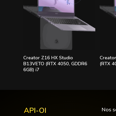
Lire la suite
Creator Z16 HX Studio
Creato
B13VETO (RTX 4050, GDDR6
(RTX 4
6GB) i7
API-OI
Nos s