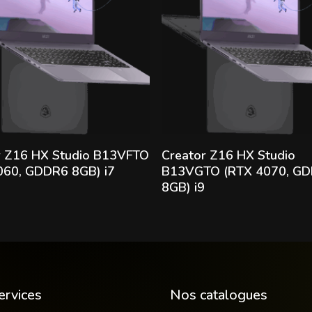
Lire la suite
Lire la suite
r Z16 HX Studio B13VFTO
Creator Z16 HX Studio
060, GDDR6 8GB) i7
B13VGTO (RTX 4070, G
8GB) i9
ervices
Nos catalogues