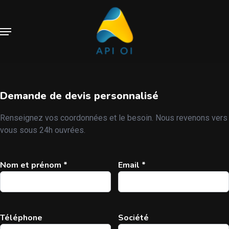
Skip
to
main
Menu
content
Demande de devis personnalisé
Renseignez vos coordonnées et le besoin. Nous revenons vers
vous sous 24h ouvrées.
Nom et prénom *
Email *
Téléphone
Société